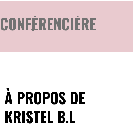
CONFÉRENCIÈRE
ATHLÈTE
ENTREPRENEURE
REBORN
KARATÉ DO
À PROPOS DE
COMMUNAUTÉ
CONFÉRENCIÈRE
KRISTEL B.L
ATHLÈTE