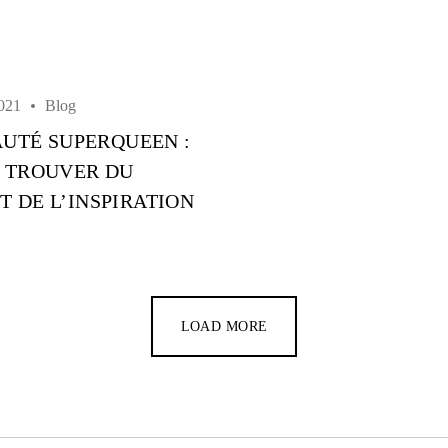
Password *
021
Blog
TÉ SUPERQUEEN :
 TROUVER DU
T DE L’INSPIRATION
Remember Me
Lost Password?
LOAD MORE
Don’t have an account?
REGISTER