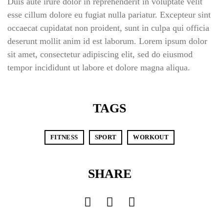
Duis aute irure dolor in reprehenderit in voluptate velit
esse cillum dolore eu fugiat nulla pariatur. Excepteur sint
Don’t have an account?
occaecat cupidatat non proident, sunt in culpa qui officia
deserunt mollit anim id est laborum. Lorem ipsum dolor
REGISTER
sit amet, consectetur adipiscing elit, sed do eiusmod
tempor incididunt ut labore et dolore magna aliqua.
TAGS
FITNESS
SPORT
WORKOUT
SHARE